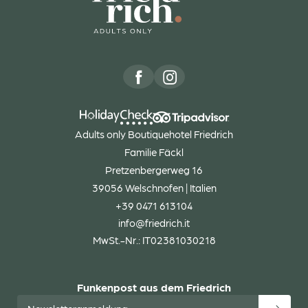
Anrede
Familie
Herr
Frau
Vorname
Nachname*
E-Mail*
Adults only Boutiquehotel Friedrich
Familie Fäckl
Einwilligung Marketing*
Pretzenbergerweg 16
39056 Welschnofen | Italien
*Pflichtfelder
+39 0471 613104
info@
friedrich.
it
Anfragen
MwSt.-Nr.: IT02381030218
Funkenpost aus dem Friedrich