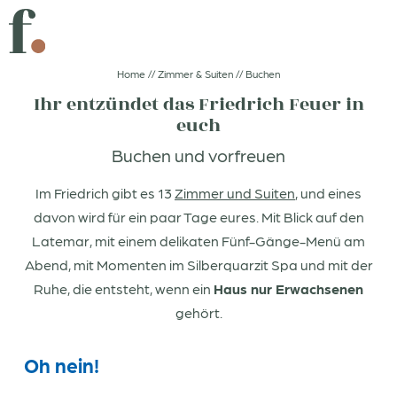
EINTAUCHEN
FUNKENGESCHENK
Home
//
Zimmer & Suiten
//
Buchen
Ihr entzündet das Friedrich Feuer in
euch
KLICK UND LOS!
GUT ESSEN
Buchen und vorfreuen
DE
IT
EN
Im Friedrich gibt es 13
Zimmer und Suiten
, und eines
davon wird für ein paar Tage eures. Mit Blick auf den
Boutiquehotel
Latemar, mit einem delikaten Fünf-Gänge-Menü am
Abend, mit Momenten im Silberquarzit Spa und mit der
Zimmer & Suiten
Ruhe, die entsteht, wenn ein
Haus nur Erwachsenen
gehört.
Buchen
Oh nein!
Anfragen