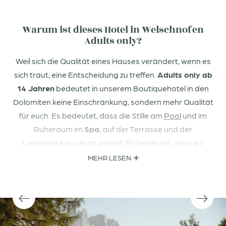
Warum ist dieses Hotel in Welschnofen
Adults only?
Weil sich die Qualität eines Hauses verändert, wenn es
sich traut, eine Entscheidung zu treffen.
Adults only ab
14 Jahren
bedeutet in unserem Boutiquehotel in den
Dolomiten keine Einschränkung, sondern mehr Qualität
für euch. Es bedeutet, dass die Stille am
Pool
und im
Ruheraum im
Spa
, auf der Terrasse und der
Liegewiese nur euch gehört. Es bedeutet, dass wir
unsere ganze Energie in ein Erlebnis legen, das für
MEHR LESEN
Erwachsene gedacht ist, die sich auf sich konzentrieren
wollen. Echoes of you.