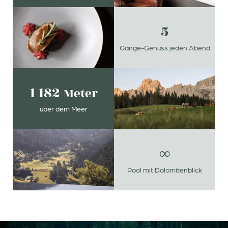
Newsletteranmeldung
5
Anrede
Gänge-Genuss jeden Abend
Familie
Herr
Frau
1 182
Meter
Vorname
Nachname*
über dem Meer
E-Mail*
∞
Einwilligung Marketing*
Pool mit Dolomitenblick
*Pflichtfelder
Anfragen