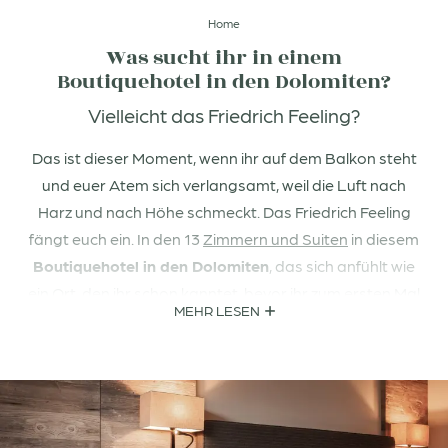
Home
Was sucht ihr in einem
Boutiquehotel in den Dolomiten?
Vielleicht das Friedrich Feeling?
Das ist dieser Moment, wenn ihr auf dem Balkon steht
und euer Atem sich verlangsamt, weil die Luft nach
Harz und nach Höhe schmeckt. Das Friedrich Feeling
fängt euch ein. In den 13
Zimmern und Suiten
in diesem
Boutiquehotel in den Dolomiten
, das sich anfühlt wie
ein Ort, den ihr schon kanntet, bevor ihr zum ersten Mal
MEHR LESEN
hier wart. Das Friedrich Feeling lässt sich nicht
fotografieren. Aber euer Kopf wird sich daran erinnern,
lange nachdem die Koffer wieder im Schrank stehen.
Und dann holt ihr es wieder hervor, dieses Glück.