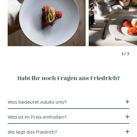
als ihr vom Infinity Pool zum Restaurant. Katja ist
Gründungsmitglied
von
TASTE LOCAL
im Eggental,
und Christof kocht am allerliebsten mit dem, was das
Tal gerade hergibt.
HIER LODERT DAS GESCHMACKSFEUER
1
/
7
Habt ihr noch Fragen ans Friedrich?
Was bedeutet Adults only?
Das Friedrich ist für
Erwachsene und Jugendliche ab
Was ist im Preis enthalten?
14 Jahren
.
Serviertes Frühstück, Marende am Nachmittag, Fünf-
Wo liegt das Friedrich?