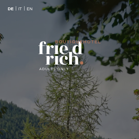
DE
IT
EN
EINTAUCHEN
FUNKENGESCHENK
KLICK UND LOS!
GUT ESSEN
DE
IT
EN
Boutiquehotel
Zimmer & Suiten
Geschmacksfeuer