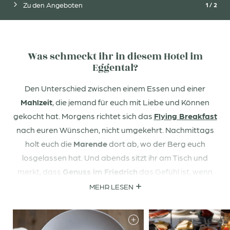
Zu den Angeboten
1
/
2
Was schmeckt ihr in diesem Hotel im
Eggental?
Den Unterschied zwischen einem Essen und einer
Mahlzeit
, die jemand für euch mit Liebe und Können
gekocht hat. Morgens richtet sich das
Flying Breakfast
nach euren Wünschen, nicht umgekehrt. Nachmittags
holt euch die
Marende
dort ab, wo der Berg euch
losgelassen hat. Und abends sitzt ihr am Tisch und
merkt, dass
Genuss im Friedrich
das Gefühl ist, wenn
die Freude euch vergessen lässt, was zu Hause noch
MEHR LESEN
wichtig war.
Was auf eurem Teller liegt, war selten länger unterwegs