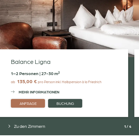
Balance Ligna
1–2 Personen
|
27-30 m²
135,00 €
ab
pro Person
inkl. Halbpension à la Friedrich
MEHR INFORMATIONEN
ANFRAGE
BUCHUNG
Zu den Zimmern
1
/
4