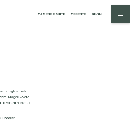
CAMERE E SUITE
OFFERTE
BUONI
05
Il calore che resta
Dolomiti
Infinity pool e sauna
Cime estive
Trattamenti e rituali
Sci invernale
Lago di Carezza e Catinaccio
vista migliore sulle
obre. Magari volete
 la vostra richiesta
RICHIESTA
PRENOTAZIONE
l Friedrich.