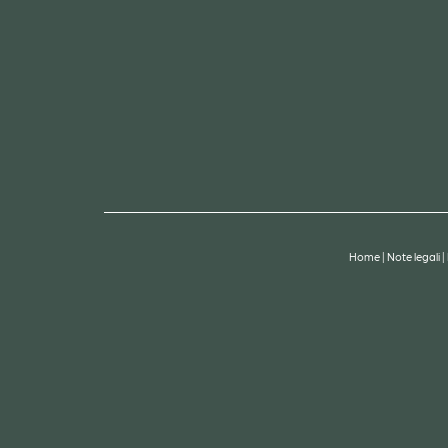
Home
|
Note legali
|