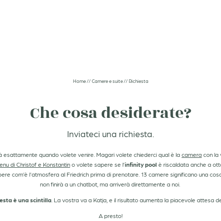
03
04
re e suite
Esplosioni di gusto
Home
//
Camere e suite
//
Richiesta
otazione
Taste Local
iesta
Colazione al Friedrich
Che cosa desiderate?
te
Menu serale
i
Vini e bar
Inviateci una richiesta.
re last minute
 esattamente quando volete venire. Magari volete chiederci qual è la
camera
con la 
nu di Christof e Konstantin
o volete sapere se l’
infinity pool
è riscaldata anche a ott
e com’è l'atmosfera al Friedrich prima di prenotare. 13 camere significano una cosa:
non finirà a un chatbot, ma arriverà direttamente a noi.
esta è una scintilla
. La vostra va a Katja, e il risultato aumenta la piacevole attesa de
A presto!