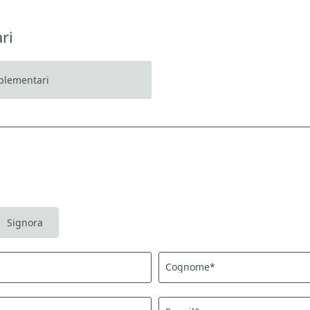
ri
pplementari
Registrazione alla newslette
Signora
itolo
Cognome*
Famiglia
Signor
Signora