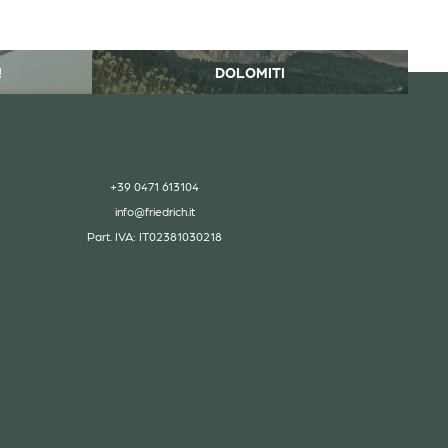
!
DOLOMITI
+39 0471 613104
info@
friedrich.
it
Part. IVA: IT02381030218