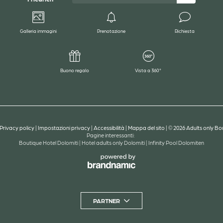
Galleria immagini
Prenotazione
Richiesta
Buono regalo
Vista a 360°
Privacy policy
|
Impostazioni privacy
|
Accessibilità
|
Mappa del sito
|
© 2026 Adults only Bou
Pagine interessanti:
Boutique Hotel Dolomiti
|
Hotel adults only Dolomiti
|
Infinity Pool Dolomiten
PARTNER