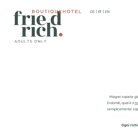
DE
IT
EN
01
02
Boutiquehotel
Came
Adults only
Pren
Il Friedrich in foto
Rich
I padroni di casa
Offer
Consigliato da
Buon
Dove siamo e FAQ
Came
Magari sapete già
Dolomiti, qual è il
me
semplicemente saper
DE
IT
EN
+39 0471 613104
Ogni richi