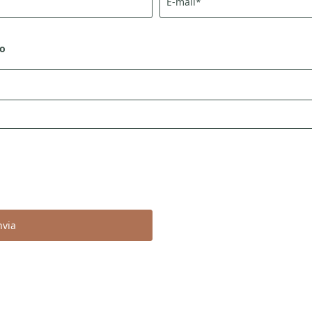
E-mail*
Nome
Cognome*
zo
E-mail*
Consenso marketing*
campi obbligatori
Invia
nvia