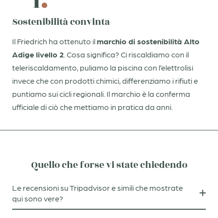
Sostenibilità convinta
Consenso marketing*
Il Friedrich ha ottenuto il
marchio di sostenibilità Alto
*campi obbligatori
Adige livello 2
. Cosa significa? Ci riscaldiamo con il
teleriscaldamento, puliamo la piscina con l’elettrolisi
Invia
invece che con prodotti chimici, differenziamo i rifiuti e
puntiamo sui cicli regionali. Il marchio è la conferma
ufficiale di ciò che mettiamo in pratica da anni.
Quello che forse vi state chiedendo
Le recensioni su Tripadvisor e simili che mostrate
qui sono vere?
Dalla prima all’ultima. Noi compriamo gli ingredienti per