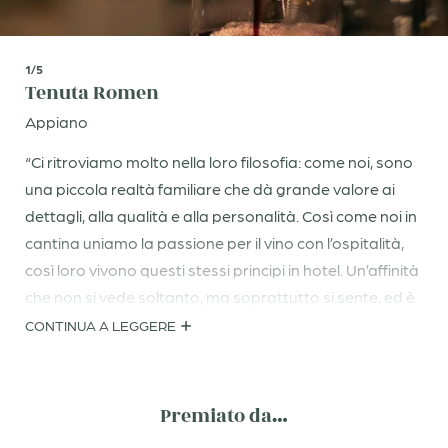
1/5
Tenuta Romen
Appiano
“Ci ritroviamo molto nella loro filosofia: come noi, sono
una piccola realtà familiare che dà grande valore ai
dettagli, alla qualità e alla personalità. Così come noi in
cantina uniamo la passione per il vino con l’ospitalità,
così loro vivono questi stessi principi in hotel. Un’affinità
che non si vede soltanto, ma soprattutto si sente, ed è
proprio questo a rendere così speciale la nostra
CONTINUA A LEGGERE
collaborazione. Non potremmo essere più felici di
sapere che i nostri vini hanno trovato, da loro, una
nuova e bellissima dimora.”
Premiato da…
Hannah