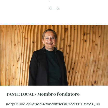
Dove siamo e FAQ
- Google -
Camere e suite
Esplosioni di gusto
Il calore che resta
Dolomiti
TASTE LOCAL · Membro fondatore
Katja è una delle
socie fondatrici di TASTE LOCAL
, un