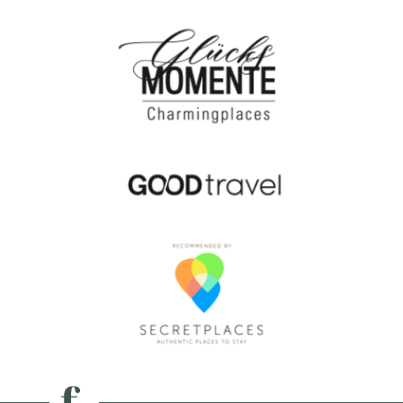
Registrazione alla newsletter
Titolo
Famiglia
Signor
Signora
Nome
Cognome*
E-mail*