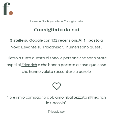
IMMERGERSI
SCINTILLE IN REGALO
Home
//
Boutiquehotel
//
Consigliato da
Consigliato da voi
UN CLIC E SI PARTE!
BUON CIBO
5 stelle
su Google con 132 recensioni.
Al 1° posto
a
Nova Levante su Tripadvisor. I numeri sono questi.
DE
IT
EN
Dietro a tutto questo ci sono le persone che sono state
ospiti al
Friedrich
e che hanno portato a casa qualcosa
Boutiquehotel
che hanno voluto raccontare a parole.
Adults only
Il Friedrich in foto
“Katja con la sua ospitalità ti fa sentire a casa, sempre”.
“Posizione stupenda con lo sguardo rivolto alla vallata
“Io e il mio compagno abbiamo ribattezzato il Friedrich
“Spa incantevole con piscina a sfioro, vista mozzafiato
“Christoph, chef fantastico, mette in tavola piatti di
I padroni di casa
e il Catinaccio sullo sfondo, una vera e propia
e acqua super calda anche in inverno”.
sublime qualità”.
la Coccola”.
- Tripadvisor -
Consigliato da
cartolina”.
- Tripadvisor -
- Tripadvisor -
- Tripadvisor -