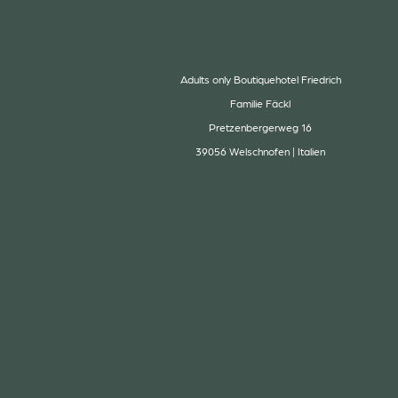
Adults only Boutiquehotel Friedrich
Familie Fäckl
Pretzenbergerweg 16
39056 Welschnofen | Italien