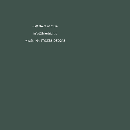
+39 0471 613104
info@
friedrich.
it
MwSt.-Nr.: IT02381030218