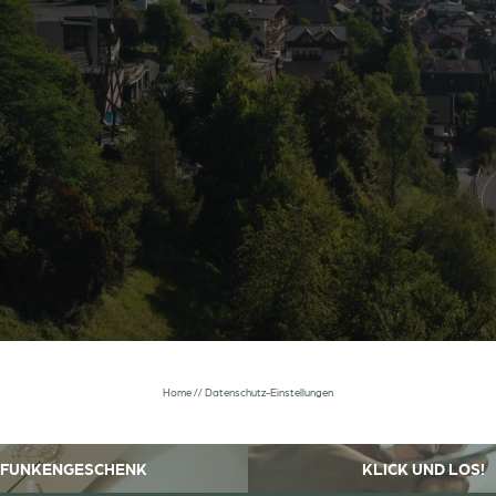
Newsletteranmeldung
Anrede
Familie
Herr
Frau
Vorname
Nachname*
Home
//
Datenschutz-Einstellungen
E-Mail*
FUNKENGESCHENK
KLICK UND LOS!