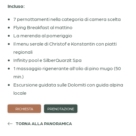
Offerte
Incluso:
Buoni
7 pernottamenti nella categoria di camera scelta
Camere last minute
Flying Breakfast al mattino
La merenda al pomeriggio
Esplosioni di gusto
Il menu serale di Christof e Konstantin con piatti
regionali
Infinity pool e SilberQuarzit Spa
Il calore che resta
1 massaggio rigenerante all'olio di pino mugo (50
min.)
Dolomiti
Escursione guidata sulle Dolomiti con guida alpina
locale
RICHIESTA
PRENOTAZIONE
TORNA ALLA PANORAMICA