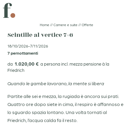
IMMERGERSI
SCINTILLE IN REGALO
Home
//
Camere e suite
//
Offerte
Scintille al vertice 7=6
UN CLIC E SI PARTE!
BUON CIBO
18/10/2026-7/11/2026
7 pernottamenti
1.020,00 €
da
a persona incl. mezza pensione à la
DE
IT
EN
Friedrich
Boutiquehotel
Quando le gambe lavorano, la mente si libera
Partite alle sei e mezza, la rugiada è ancora sui prati.
Camere e suite
Quattro ore dopo siete in cima, il respiro è affannoso e
lo sguardo spazia lontano. Una volta tornati al
Prenotazione
Friedrich, l’acqua calda fa il resto.
Richiesta