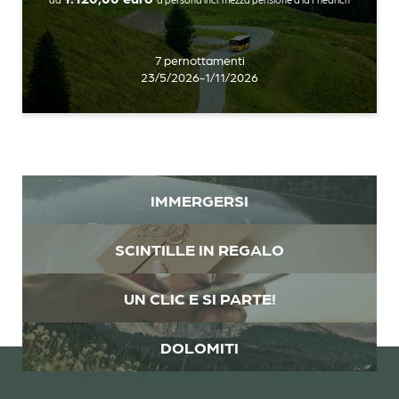
Titolo
7 pernottamenti
Famiglia
Signor
Signora
23/5/2026-1/11/2026
Nome
Cognome*
E-mail*
IMMERGERSI
SCINTILLE IN REGALO
Consenso marketing*
*campi obbligatori
UN CLIC E SI PARTE!
Invia
DOLOMITI