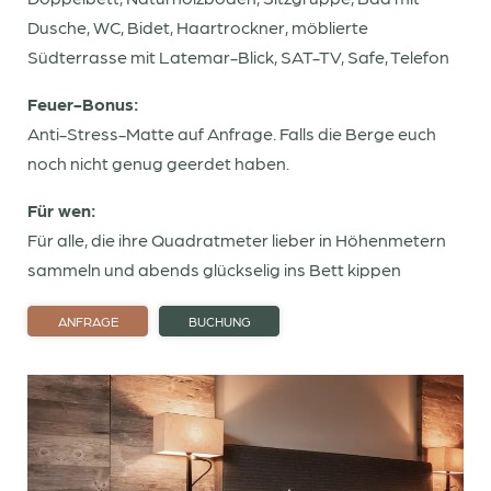
Angebote
Dusche, WC, Bidet, Haartrockner, möblierte
Gutscheine
Südterrasse mit Latemar-Blick, SAT-TV, Safe, Telefon
Restplatzbörse
Feuer-Bonus:
Anti-Stress-Matte auf Anfrage. Falls die Berge euch
Geschmacksfeuer
noch nicht genug geerdet haben.
Für wen:
Nachglühen
Für alle, die ihre Quadratmeter lieber in Höhenmetern
sammeln und abends glückselig ins Bett kippen
Dolomiten
ANFRAGE
BUCHUNG