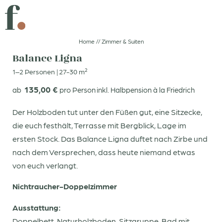
EINTAUCHEN
FUNKENGESCHENK
Home
//
Zimmer & Suiten
Balance Ligna
1–2 Personen
|
27-30 m²
KLICK UND LOS!
GUT ESSEN
135,00 €
ab
pro Person
inkl. Halbpension à la Friedrich
DE
IT
EN
Der Holzboden tut unter den Füßen gut, eine Sitzecke,
die euch festhält, Terrasse mit Bergblick, Lage im
Boutiquehotel
ersten Stock. Das Balance Ligna duftet nach Zirbe und
nach dem Versprechen, dass heute niemand etwas
Zimmer & Suiten
von euch verlangt.
Nichtraucher-Doppelzimmer
Buchen
Anfragen
Ausstattung:
Doppelbett, Naturholzboden, Sitzgruppe, Bad mit