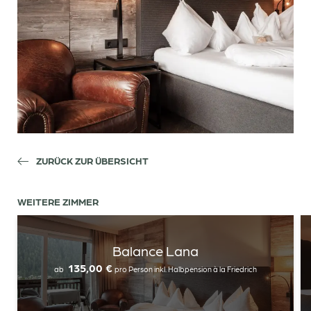
ZURÜCK ZUR ÜBERSICHT
WEITERE ZIMMER
Balance Lana
135,00 €
ab
pro Person
inkl. Halbpension à la Friedrich
Newsletteranmeldung