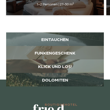
Anrede
1–2 Personen
|
27-30 m²
Familie
Herr
Frau
Vorname
Nachname*
EINTAUCHEN
E-Mail*
FUNKENGESCHENK
Einwilligung Marketing*
KLICK UND LOS!
*Pflichtfelder
DOLOMITEN
Anfragen