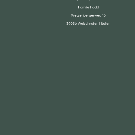
Familie Fäckl
Pretzenbergerweg 16
39056 Welschnofen | Italien