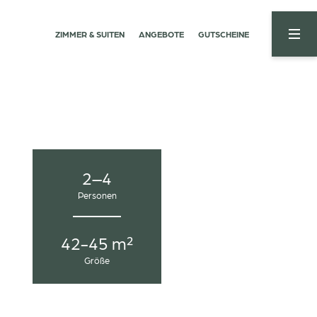
ZIMMER & SUITEN
ANGEBOTE
GUTSCHEINE
04
05
Nachglühen
Dolomiten
Infinitypool & Sauna
Sommerberge
Treatments & Rituale
Skiwinter
Karersee & Rosengarten
2–4
Personen
42-45 m²
Größe
ANFRAGE
BUCHUNG