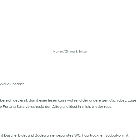
03
Zimmer & Suiten
Geschmacksfeuer
Home
//
Zimmer & Suiten
Buchen
Taste Local
Anfragen
Friedrich Frühstück
Angebote
Abendmenü
Gutscheine
Wein & Bar
n à la Friedrich
Restplatzbörse
bereich getrennt, damit einer lesen kann, während der andere gemütlich döst. Lage
 Fortuna Suite verschluckt den Alltag und lässt ihn nicht wieder raus.
mit Dusche, Bidet und Badewanne, separates WC, Haartrockner, Südbalkon mit