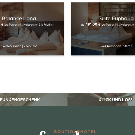
Einwilligung Marketing*
Balance Lana
Suite Euphoria
0 €
191,00 €
pro Person
inkl. Halbpension à la Friedrich
ab
pro Person
inkl. Halbpension
*Pflichtfelder
Anfragen
1–2 Personen
|
27-30 m²
2–4 Personen
|
50 m²
FUNKENGESCHENK
KLICK UND LOS!