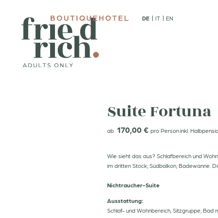
DE
IT
EN
01
02
Boutiquehotel
Adults only
Friedrich Bilder
Suite Fortuna
Die Gastgeber
170,00 €
Empfohlen von
ab
pro Person
inkl. Halbpensio
Anreise & FAQ
Wie sieht das aus? Schlafbereich und Wohn
im dritten Stock, Südbalkon, Badewanne. Die
Nichtraucher-Suite
DE
IT
EN
+39 0471 613104
Ausstattung:
Schlaf- und Wohnbereich, Sitzgruppe, Bad 