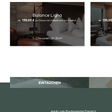
Balance Ligna
135,00 €
135,0
ab
pro Person
inkl. Halbpension à la Friedrich
ab
1–2 Personen
|
27-30 m²
EINTAUCHEN
Adults only Boutiquehotel Friedrich