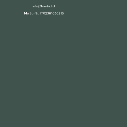
info@
friedrich.
it
MwSt.-Nr.: IT02381030218