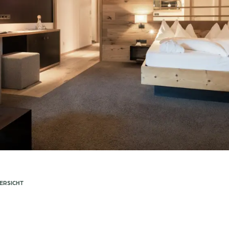
Newsletteranmeldung
Anrede
Familie
Herr
Frau
ERSICHT
Vorname
Nachname*
E-Mail*